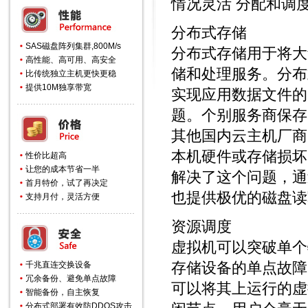
情况灵活 分配和调
分布式存储
SAS磁盘阵列集群,800M/s
分布式存储用于将大
高性能、高可用、高安全
储和处理服务。分布
比传统独立主机更快更稳
提供10M独享带宽
实现应用数据文件的
题。个别服务商保存
其他国内
云主机
厂商
本机硬件或存储损坏
性价比超高
让您的成本节省一半
解决了这个问题，通
首月特价，试了再决定
也提供极优的磁盘读
支持月付，灵活方便
资源调度
虚拟机可以突破单个
存储设备的单点故障
千兆直连交换设备
冗余备份、避免单点故障
可以将其上运行的虚
智能备份，自主恢复
分布式部署有效防DDOS攻击