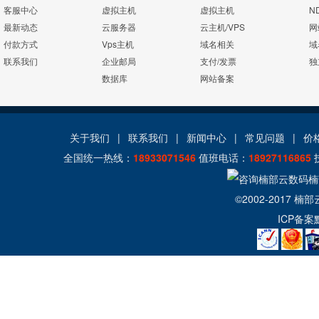
客服中心
虚拟主机
虚拟主机
N
最新动态
云服务器
云主机/VPS
网
付款方式
Vps主机
域名相关
域
联系我们
企业邮局
支付/发票
独
数据库
网站备案
关于我们
|
联系我们
|
新闻中心
|
常见问题
|
价
全国统一热线：
18933071546
值班电话：
18927116865
©2002-2017
楠部
ICP备案