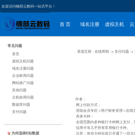
欢迎访问楠部云数码一站式平台！
首 页
域名注册
虚拟主机
云
常见问题
资源互联 - 在线帮助
→
支付问题
→
首页
虚拟主机问题
域名注册问题
企业邮局问题
网站推广问题
其他问题
主机租用问题
作者：
数据库问题
网上付款方式：
登陆会员专区->用户财务管理->在线
支付问题
具体卡种：
全国范围内多种银行卡种网上支付，
信用卡等几乎所有常用银行卡种。
为何选择E站数据
注意：有些卡种目前只开通了一些大