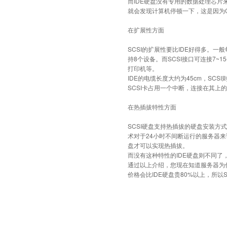
而IDE硬盘没有专用的数据处理芯片
就会发现计算机停顿一下，这是因为
在扩展性方面
SCSI的扩展性要比IDE好得多。一
持8个设备。而SCSI接口可连接7~
打印机等。
IDE的电缆长度大约为45cm，SC
SCSI卡占用一个中断，连接在其上
在热插拔特性方面
SCSI硬盘支持热插拔的硬盘安装
术对于24小时不间断运行的服务器来
盘才可以实现热插拔。
而没有这种特性的IDE硬盘则不同了
通过以上介绍，您现在知道服务器为什
价格会比IDE硬盘贵80%以上，所