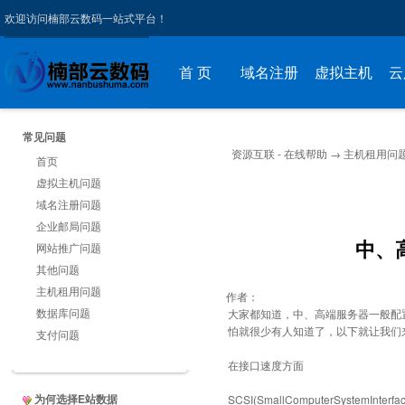
欢迎访问楠部云数码一站式平台！
首 页
域名注册
虚拟主机
云
常见问题
资源互联 - 在线帮助
→
主机租用问
首页
虚拟主机问题
域名注册问题
企业邮局问题
中、
网站推广问题
其他问题
主机租用问题
作者：
数据库问题
大家都知道，中、高端服务器一般配置S
怕就很少有人知道了，以下就让我们来
支付问题
在接口速度方面
为何选择E站数据
SCSI(SmallComputerSys