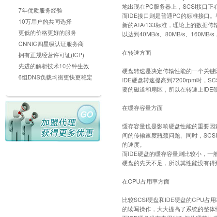
地出现在PC服务器上，SCSI接口
7年优质服务经验
而IDE接口则是普通PC的标准接口。早
10万用户的共同选择
新的ATA/133标准，理论上的数据传输率只
更低的价格更好的服务
以达到40MB/s、80MB/s、160M
CNNIC四星级认证服务商
在转速方面
拥有正规经营许可证(ICP)
先进的解析技术10分钟生效
硬盘转速是决定传输性能的一个关键因素
6组DNS负载均衡更快更稳定
IDE硬盘转速提高到7200rpm时
要的磁道和扇区，所以在转速上IDE
在缓存容量方面
缓存容量也是影响硬盘性能的重要因素
间的传输速度瓶颈问题。同时，SCS
的速度。
而IDE硬盘的缓存容量则比较小，一般
硬盘的先天不足，所以其性能没有得
在CPU占用率方面
比较SCSI硬盘和IDE硬盘的CPU
的读写操作，大大提高了系统的整体